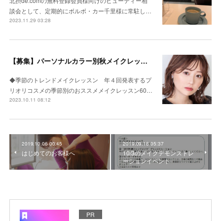
北摂de.comの無料登録会員様向けのビューティー相
談会として、定期的にボルボ・カー千里様に常駐し…
2023.11.29 03:28
【募集】パーソナルカラー別秋メイクレッスン リピーター向け
◆季節のトレンドメイクレッスン 年４回発表するプ
リオリコスメの季節別のおススメメイクレッスン60…
2023.10.11 08:12
2019.10.06 00:45
2019.09.18 05:37
はじめてのお客様へ
10/3のメイクデモンストレ
ーションイベント
PR