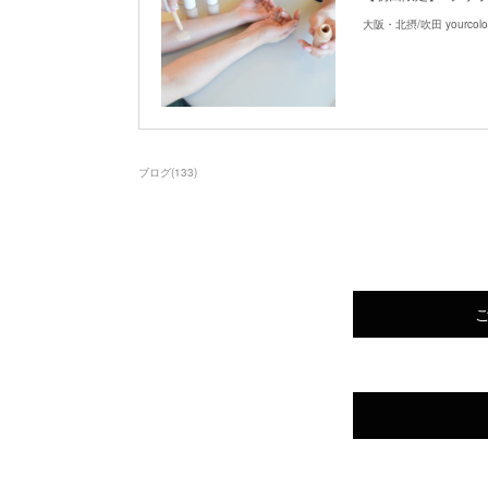
大阪・北摂/吹田 yourcolo
ブログ
(
133
)