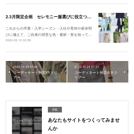
2.3月限定企画 セレモニー服選びに役立つパーソナルカラー
これからの卒業・入学シーズン・入社や育休や産休明
けに備えて、ご自身の得意な色・素材・形を知って…
2024.02.10 02:09
2022.10.25 01:06
2022.10.24 01:31
コーディネート例⑥YYクリ
コーディネート例⑤ＢＲク
アー
リアー
PR
あなたもサイトをつくってみませ
んか