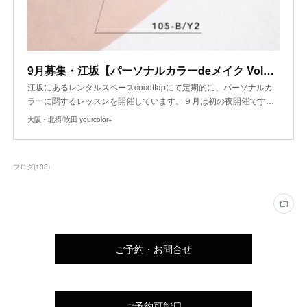
9月募集・江坂【パーソナルカラーdeメイク Vol１.２】
江坂にあるレンタルスペースcocoflapにて定期的に、パーソナルカ
ラーに関するレッスンを開催しています。９月は初の夜開催です…
大阪・北摂/吹田 yourcolor+
ブログ
(
133
)
ご予約・お問合せ
ご予約可能日