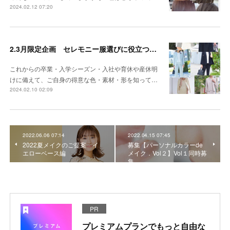
2024.02.12 07:20
2.3月限定企画 セレモニー服選びに役立つパーソナルカラー
これからの卒業・入学シーズン・入社や育休や産休明
けに備えて、ご自身の得意な色・素材・形を知って…
2024.02.10 02:09
2022.06.06 07:14
2022.04.15 07:45
2022夏メイクのご提案 イ
募集【パーソナルカラーde
エローベース編
メイク．Vol２】Vol１同時募
集
PR
プレミアムプランでもっと自由な