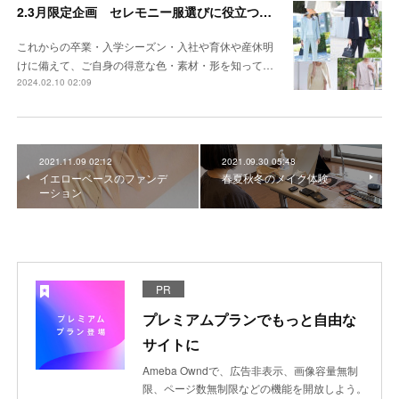
2.3月限定企画 セレモニー服選びに役立つパーソナルカラー
これからの卒業・入学シーズン・入社や育休や産休明
けに備えて、ご自身の得意な色・素材・形を知って…
2024.02.10 02:09
2021.11.09 02:12
2021.09.30 05:48
イエローベースのファンデ
春夏秋冬のメイク体験
ーション
PR
プレミアムプランでもっと自由な
サイトに
Ameba Owndで、広告非表示、画像容量無制
限、ページ数無制限などの機能を開放しよう。