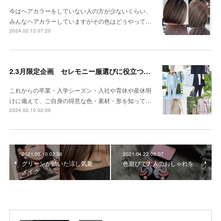
今はヘアカラーをしていない人の方が少ないくらい、
みんなヘアカラーしていますがその色はどうやって…
2024.02.12 07:20
2.3月限定企画 セレモニー服選びに役立つパーソナルカラー
これからの卒業・入学シーズン・入社や育休や産休明
けに備えて、ご自身の得意な色・素材・形を知って…
2024.02.10 02:09
2021.06.10 02:36
2021.04.22 06:07
グリーンが効いた涼し気夏
色遊びで大人のおしゃれを
メイク